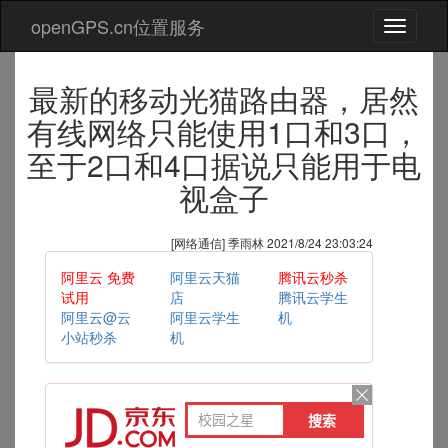
openGPS.cn位置服务
切
换
导
最新的移动光猫路由器，居然
航
有线网络只能使用1口和3口，
至于2口和4口据说只能用于电
视盒子
[网络通信] 季雨林 2021/8/24 23:03:24
阿里云 免费
阿里云天猫
腾讯云秒杀
试用
店
腾讯云学生
阿里云@云
阿里云学生
机
小站秒杀
机