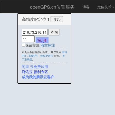
openGPS.cn位置服务
博客
定位技术
高精度IP定位 1
保留标注
清空标注
本页面数据源停止新增， 建议改用
高精
IP3
，
高精IP4
，
传统IP定位
查询。
关
于准确度
。
阿里 云免费试用
腾讯云 福利专区
成为我的腾讯云客户