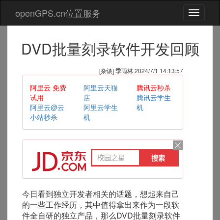
openGPS.cn位置服务
切
换
导
DVD批量刻录软件开发回顾
航
[杂谈] 季雨林 2024/7/1 14:13:57
阿里云 免费
阿里云天猫
腾讯云秒杀
试用
店
腾讯云学生
阿里云@云
阿里云学生
机
小站秒杀
机
今日看到独立开发者相关的话题，想起来自己
的一些工作经历，其中值得拿出来作为一段软
件全自研的独立产品，那么DVD批量刻录软件