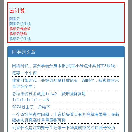
云计算
阿里云
阿里云学生机
腾讯云代金券
腾讯云秒杀
腾讯云学生机
同类别文章
网络时代，需要学会分身-刚刚淘宝小号点外卖省了3块钱！
需要一个车库
搜索引擎时代：关键词尽量精准简短；AI时代，搜索描述尽
量详细全面；
总结来说技术就是1+1=2，展开理解就是
1+1+1+1+1+1+...=N
2024过去了，总结下
一个奇怪的夜空问题，山东抬头看天有月亮就有繁星，在新
疆确实月亮高挂星星屈指可数
到底什么是注销账号？记录一下华夏航空的注销账号经历