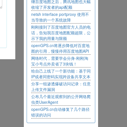
继百度地图之后，腾讯地图也大幅
收缩了开发者的api配额
netsh interface portproxy 使用不
当导致的一个系统故障
刚刚接到了百度地图官方人员的电
话，告知我百度地图配额超限，公
示下我的用量与限额
openGPS.cn将逐步降低对百度地
图的引用，慢慢停用百度地图API
网络时代，需要学会分身-刚刚淘
宝小号点外卖省了3块钱！
给自己上线了一个新功能：基于同
IP或者同密码实现跨设备共享文本
分享一组渗透爆破访问记录：任意
上传文件漏洞
公布几个最近观察到的公开网络爬
虫类UserAgent
openGPS.cn自动修复了几个路径
错误的访问