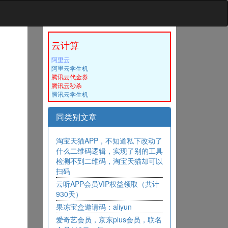
云计算
阿里云
阿里云学生机
腾讯云代金券
腾讯云秒杀
腾讯云学生机
同类别文章
淘宝天猫APP，不知道私下改动了
什么二维码逻辑，实现了别的工具
检测不到二维码，淘宝天猫却可以
扫码
云听APP会员VIP权益领取（共计
930天）
果冻宝盒邀请码：aliyun
爱奇艺会员，京东plus会员，联名