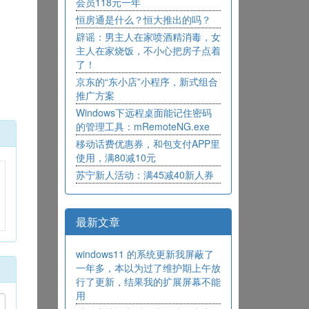
会员118元一年
恒房通是什么？恒大推出的吗？
辟谣：男主人在家喷酒精消毒，女
主人在家烧饭，不小心把房子点着
了！
京东的“东小店”小程序，新式组合
推广方案
Windows下远程桌面能记住密码
的管理工具：mRemoteNG.exe
移动话费优惠券，和包支付APP里
使用，满80减10元
苏宁新人活动：满45减40新人券
最新文章
windows11 的系统更新我屏蔽了
一年多，本以为过了维护期上午放
行了更新，结果我的扩展屏幕不能
用