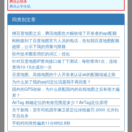
腾讯云秒杀
腾讯云学生机
同类别文章
继百度地图之后，腾讯地图也大幅收缩了开发者的api配额
刚刚接到了百度地图官方人员的电话，告知我百度地图配额
超限，公示下我的用量与限额
软件技术圈里用烂的词汇：优化
针对百度地图IP查询接口做了下测试：每秒查询1次，连续
查询10-15次成功一次
百度地图、高德地图的个人开发者认证ak的配额缩减之路
为什么加了我的qq问定位话题我不再回复？
国外的GPS坐标，为什么搭配国内的在线地图之后有很大偏
差？
AirTag 精确定位的有效范围是多少？AirTag定位原理
关于新闻：货车司机因车辆卫星定位掉线被罚 2000 元并扣
车后自杀
手机时间突然偏差11分钟52.8秒