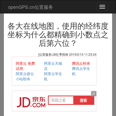
openGPS.cn位置服务
切
换
导
各大在线地图，使用的经纬度
航
坐标为什么都精确到小数点之
后第六位？
[位置服务LBS] 季雨林 2019/2/13 11:23:24
阿里云 免费
阿里云天猫
腾讯云秒杀
试用
店
腾讯云学生
阿里云@云
阿里云学生
机
小站秒杀
机