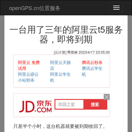
openGPS.cn位置服务
切
换
导
一台用了三年的阿里云t5服务
航
器，即将到期
[云计算] 季雨林 2023/4/17 23:35:30
阿里云 免费
阿里云天猫
腾讯云秒杀
试用
店
腾讯云学生
阿里云@云
阿里云学生
机
小站秒杀
机
只差半个小时，这台机器就要被到期收回了。