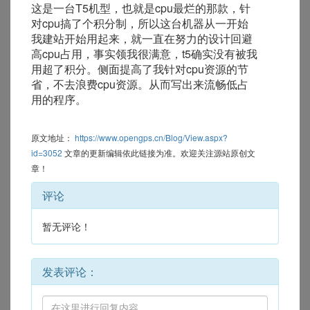
这是一台T5机型，也就是cpu最烂的那款，针
对cpu搞了个积分制，所以这台机器从一开始
我建站开始用起来，就一直在努力的设计回避
高cpu占用，事实领我很满意，t5确实没有被我
用超了积分。侧面提高了我针对cpu资源的节
省，不去浪费cpu资源。从而写出来流畅低占
用的程序。
原文地址：
https://www.opengps.cn/Blog/View.aspx?
id=3052
文章的更新编辑依此链接为准。欢迎关注源站原创文
章！
评论
暂无评论！
发表评论：